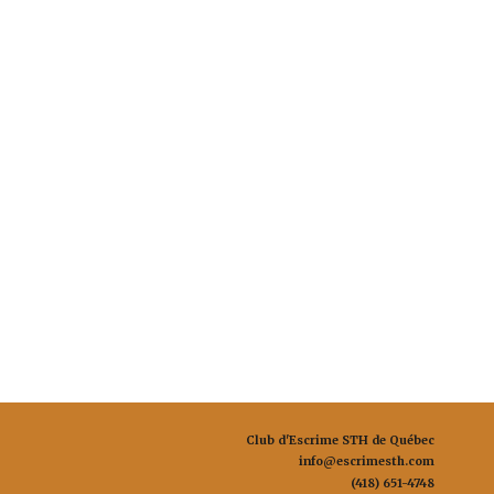
Club d'Escrime STH de Québec
info@escrimesth.com
(418) 651-4748